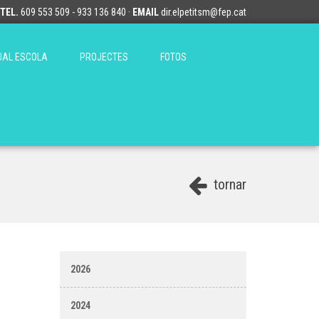
TEL.
609 553 509 - 933 136 840 ·
EMAIL
dir.elpetitsm@fep.cat
TUAL ESCOLA
PROJECTES
FOTOS
tornar
2026
2024